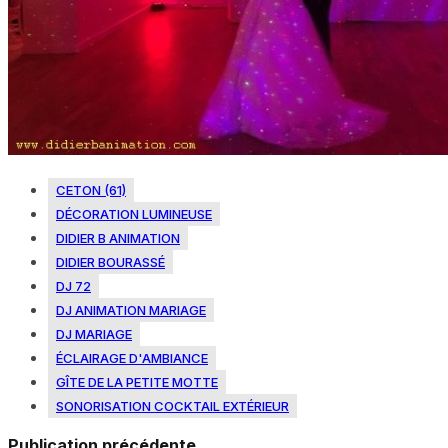
CETON (61)
DÉCORATION LUMINEUSE
DIDIER B ANIMATION
DIDIER BOURASSÉ
DJ 72
DJ ANIMATION MARIAGE
DJ MARIAGE
ÉCLAIRAGE D'AMBIANCE
GÎTE DE LA PETITE MOTTE
SONORISATION COCKTAIL EXTÉRIEUR
Publication précédente