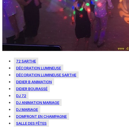
72 SARTHE
DÉCORATION LUMINEUSE
DÉCORATION LUMINEUSE SARTHE
DIDIER B ANIMATION
DIDIER BOURASSÉ
DJ 72
DJ ANIMATION MARIAGE
DJ MARIAGE
DOMFRONT EN CHAMPAGNE
SALLE DES FÊTES