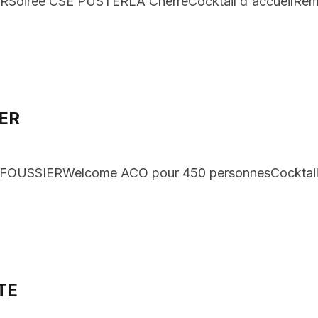
IRSoirée CSE PUSTERLA ChérréCocktail d'accueilRemis
ER
SSIERWelcome ACO pour 450 personnesCocktail d'ac
ITE