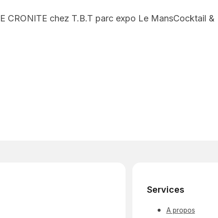
SE CRONITE chez T.B.T parc expo Le MansCocktail & D
Services
A propos