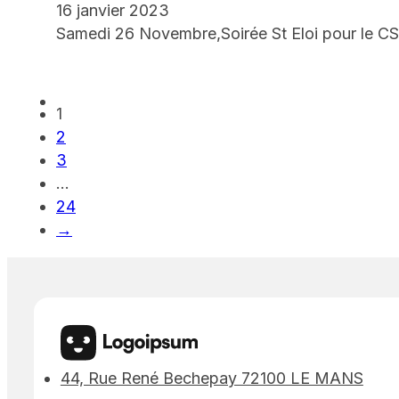
16 janvier 2023
Samedi 26 Novembre,Soirée St Eloi pour le C
1
2
3
…
24
→
44, Rue René Bechepay 72100 LE MANS