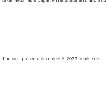
e de médailles & Départ en retraiteDînerTombola du
cueil, présentation objectifs 2023, remise de