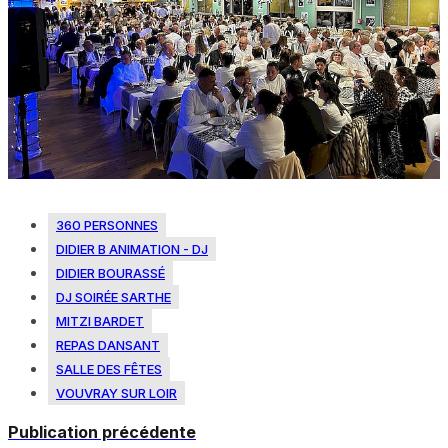
360 PERSONNES
DIDIER B ANIMATION - DJ
DIDIER BOURASSÉ
DJ SOIRÉE SARTHE
MITZI BARDET
REPAS DANSANT
SALLE DES FÊTES
VOUVRAY SUR LOIR
Publication précédente