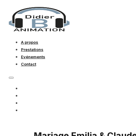
A propos
Prestations
Evénements
Contact
A PROPOS
PRESTATIONS
EVÉNEMENTS
CONTACT
Mariage Emilia & Claud