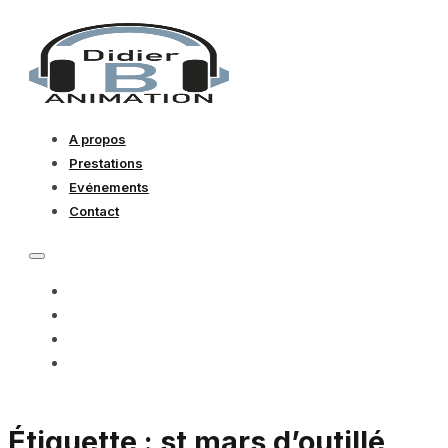
A propos
Prestations
Evénements
Contact
A PROPOS
PRESTATIONS
EVÉNEMENTS
CONTACT
Étiquette :
st mars d’outillé