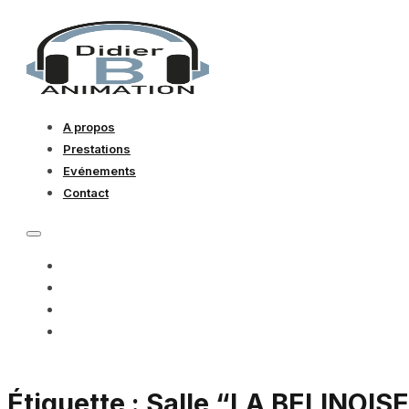
A propos
Prestations
Evénements
Contact
A PROPOS
PRESTATIONS
EVÉNEMENTS
CONTACT
Étiquette :
Salle “LA BELINOISE