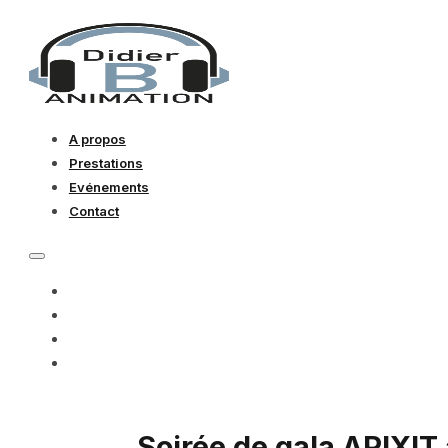
A propos
Prestations
Evénements
Contact
A PROPOS
PRESTATIONS
EVÉNEMENTS
CONTACT
Soirée de gala APIXI