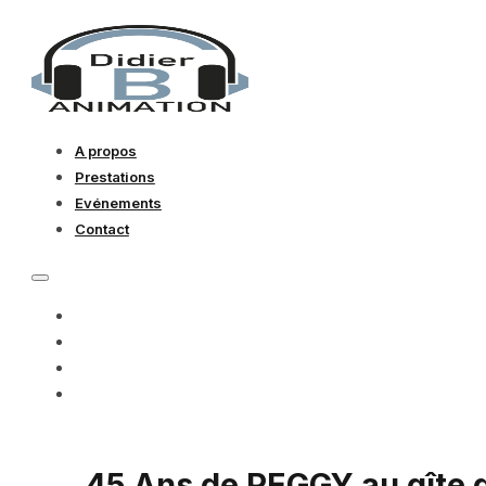
A propos
Prestations
Evénements
Contact
A PROPOS
PRESTATIONS
EVÉNEMENTS
CONTACT
45 Ans de PEGGY au gîte d